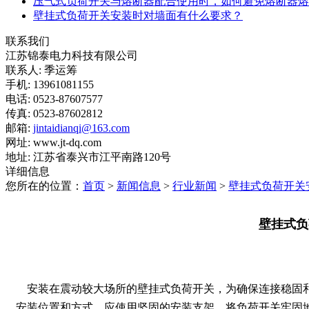
压气式负荷开关与熔断器配合使用时，如何避免熔断器熔
壁挂式负荷开关安装时对墙面有什么要求？
联系我们
江苏锦泰电力科技有限公司
联系人: 季运筹
手机: 13961081155
电话: 0523-87607577
传真: 0523-87602812
邮箱:
jintaidianqi@163.com
网址: www.jt-dq.com
地址: 江苏省泰兴市江平南路120号
详细信息
您所在的位置：
首页
>
新闻信息
>
行业新闻
>
壁挂式负荷开关
壁挂式负
安装在震动较大场所的壁挂式负荷开关，为确保连接稳固
安装位置和方式。应使用坚固的安装支架，将负荷开关牢固