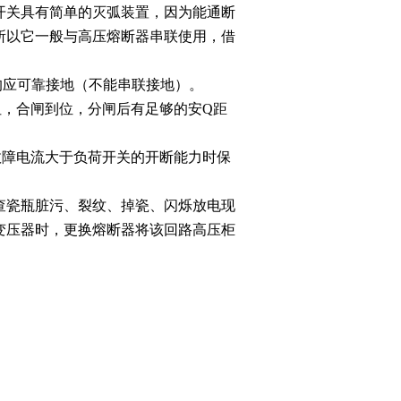
开关具有简单的灭弧装置，因为能通断
所以它一般与高压熔断器串联使用，借
均应可靠接地（不能串联接地）。
阻，合闸到位，分闸后有足够的安Q距
故障电流大于负荷开关的开断能力时保
查瓷瓶脏污、裂纹、掉瓷、闪烁放电现
变压器时，更换熔断器将该回路高压柜