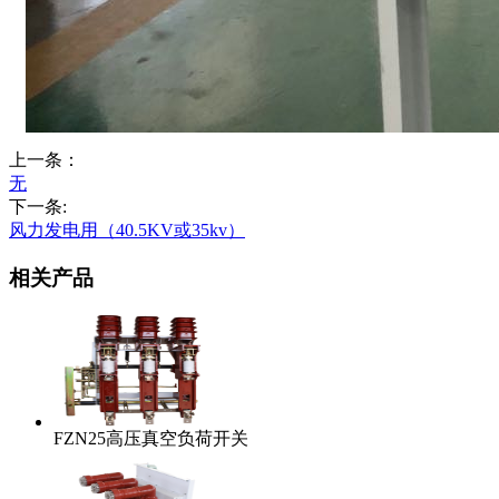
上一条：
无
下一条:
风力发电用（40.5KV或35kv）
相关产品
FZN25高压真空负荷开关