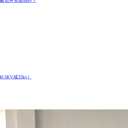
断后开关误动作？
.5KV或35kv）