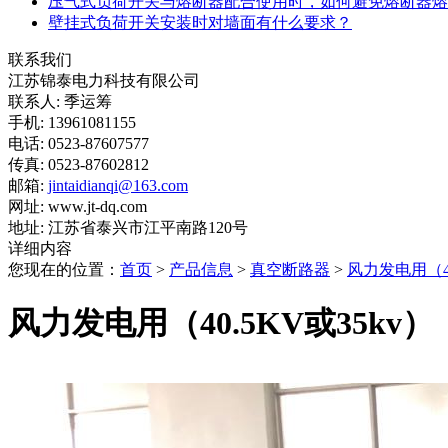
压气式负荷开关与熔断器配合使用时，如何避免熔断器熔
壁挂式负荷开关安装时对墙面有什么要求？
联系我们
江苏锦泰电力科技有限公司
联系人: 季运筹
手机: 13961081155
电话: 0523-87607577
传真: 0523-87602812
邮箱:
jintaidianqi@163.com
网址: www.jt-dq.com
地址: 江苏省泰兴市江平南路120号
详细内容
您现在的位置：
首页
>
产品信息
>
真空断路器
>
风力发电用（40
风力发电用（40.5KV或35kv）