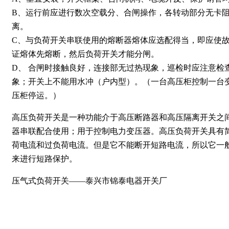
B、运行前应进行数次空载分、合闸操作，各转动部分无卡
离。
C、与负荷开关串联使用的熔断器熔体应选配得当，即应使
证熔体先熔断，然后负荷开关才能分闸。
D、 合闸时接触良好，连接部无过热现象，巡检时应注意检
象；开关上不能用水冲（户内型）。（一台高压柜控制一台
压柜停运。）
高压负荷开关是一种功能介于高压断路器和高压隔离开关之
器串联配合使用；用于控制电力变压器。高压负荷开关具有
荷电流和过负荷电流。但是它不能断开短路电流，所以它一
来进行短路保护。
压气式负荷开关——泰兴市锦泰电器开关厂