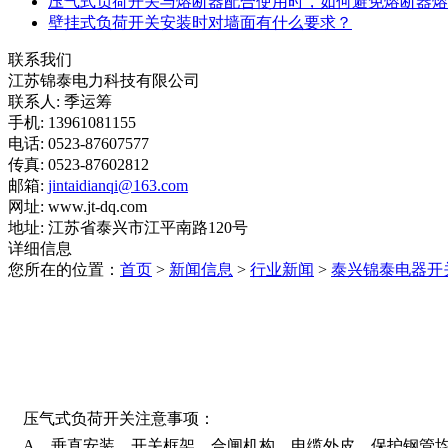
压气式负荷开关与熔断器配合使用时，如何避免熔断器熔
壁挂式负荷开关安装时对墙面有什么要求？
联系我们
江苏锦泰电力科技有限公司
联系人: 季运筹
手机: 13961081155
电话: 0523-87607577
传真: 0523-87602812
邮箱:
jintaidianqi@163.com
网址: www.jt-dq.com
地址: 江苏省泰兴市江平南路120号
详细信息
您所在的位置：
首页
>
新闻信息
>
行业新闻
>
泰兴锦泰电器开
压气式负荷开关注意事项：
A、垂直安装，开关框架、合闸机构、电缆外皮、保护钢管