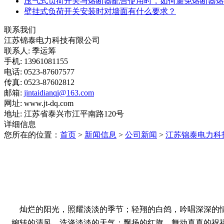
压气式负荷开关与熔断器配合使用时，如何避免熔断器熔
壁挂式负荷开关安装时对墙面有什么要求？
联系我们
江苏锦泰电力科技有限公司
联系人: 季运筹
手机: 13961081155
电话: 0523-87607577
传真: 0523-87602812
邮箱:
jintaidianqi@163.com
网址: www.jt-dq.com
地址: 江苏省泰兴市江平南路120号
详细信息
您所在的位置：
首页
>
新闻信息
>
公司新闻
>
江苏锦泰电力科
灿烂的阳光，照耀淡淡的季节；轻翔的白鸽，吟唱深深的
婉转的清风，洗涤淡淡的天气；飘扬的红旗，舞动真真的祝